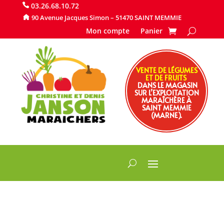
​ 03.26.68.10.72
90 Avenue Jacques Simon – 51470 SAINT MEMMIE
Mon compte
Panier
VENTE DE LÉGUMES
ET DE FRUITS
DANS LE MAGASIN
SUR L’EXPLOITATION
MARAÎCHÈRE À
SAINT MEMMIE
(MARNE).