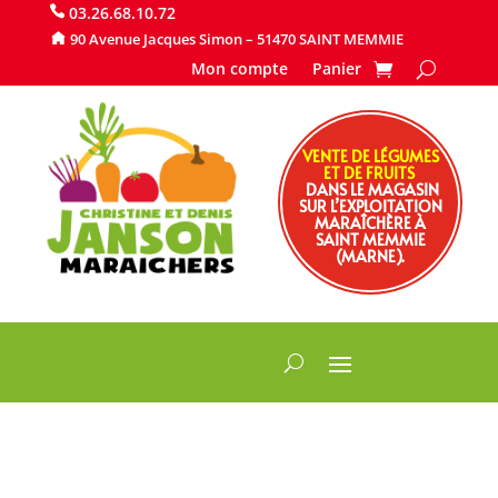
​ 03.26.68.10.72
90 Avenue Jacques Simon – 51470 SAINT MEMMIE
Mon compte
Panier
VENTE DE LÉGUMES
ET DE FRUITS
DANS LE MAGASIN
SUR L’EXPLOITATION
MARAÎCHÈRE À
SAINT MEMMIE
(MARNE).